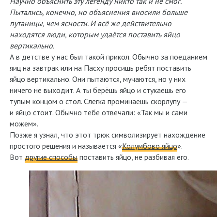
Научно объяснить эту легенду никто так и не смог.
Пытались, конечно, но объяснения вносили больше
путаницы, чем ясности. И всё же действительно
находятся люди, которым удаётся поставить яйцо
вертикально.
А в детстве у нас был такой прикол. Обычно за поеданием
яиц на завтрак или на Пасху просишь ребят поставить
яйцо вертикально. Они пытаются, мучаются, но у них
ничего не выходит. А ты берёшь яйцо и стукаешь его
тупым концом о стол. Слегка проминаешь скорлупу —
и яйцо стоит. Обычно тебе отвечали: «Так мы и сами
можем».
Позже я узнал, что этот трюк символизирует нахождение
простого решения и называется «
Колумбово яйцо
».
Вот
другие способы
поставить яйцо, не разбивая его.