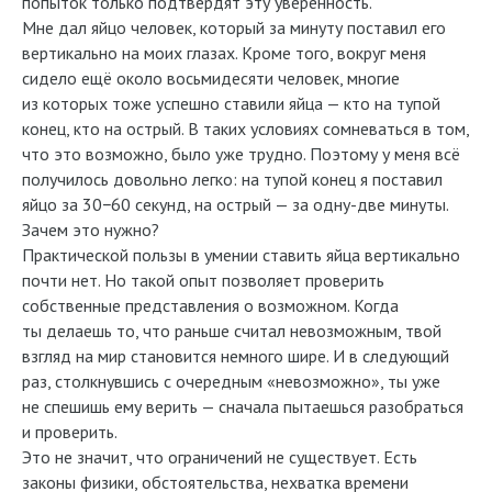
попыток только подтвердят эту уверенность.
Мне дал яйцо человек, который за минуту поставил его
вертикально на моих глазах. Кроме того, вокруг меня
сидело ещё около восьмидесяти человек, многие
из которых тоже успешно ставили яйца — кто на тупой
конец, кто на острый. В таких условиях сомневаться в том,
что это возможно, было уже трудно. Поэтому у меня всё
получилось довольно легко: на тупой конец я поставил
яйцо за 30−60 секунд, на острый — за одну-две минуты.
Зачем это нужно?
Практической пользы в умении ставить яйца вертикально
почти нет. Но такой опыт позволяет проверить
собственные представления о возможном. Когда
ты делаешь то, что раньше считал невозможным, твой
взгляд на мир становится немного шире. И в следующий
раз, столкнувшись с очередным «невозможно», ты уже
не спешишь ему верить — сначала пытаешься разобраться
и проверить.
Это не значит, что ограничений не существует. Есть
законы физики, обстоятельства, нехватка времени