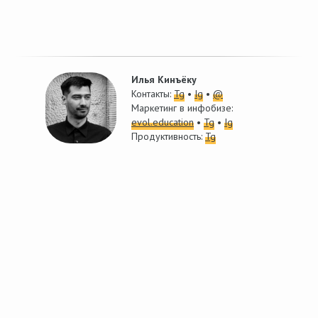
Илья Кинъёку
Контакты:
Tg
•
Ig
•
@
Маркетинг в инфобизе:
evol.education
•
Tg
•
Ig
Продуктивность:
Tg