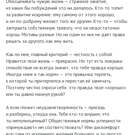
Обесценивать чужую жизнь — странное занятие,
из каких бы побуждений это ни делалось. Кто-то топит
за развитие искренне: ему самому от этого хорошо,
и он по-доброму желает того же другим. Кто-то — чтобы
заглушить собственную тревогу, что он недостаточно
хорош. Мотивы разные. Но ни один из них не даёт права
решать за другого, как ему жить.
Как по мне, главный критерий — честность с собой.
Нравится твоя жизнь — прекрасно. Но тут есть ловушка:
спокойствие не всегда значит, что тебе правда хорошо.
Иногда «мне и так норм» — это привычка терпеть,
к которой ты притерпелся и перестал её замечать.
Поэтому честно спроси себя: это правда твоё «хорошо»
или ты давно махнул рукой?
А если гложет неудовлетворённость — присядь
и разберись, откуда она. Тебе кто-то внушил, что
ты неполноценный? Общественные нормы успешности
«принуждают» им соответствовать? Или дискомфорт
всё-таки от искреннего желания большего, и ты просто