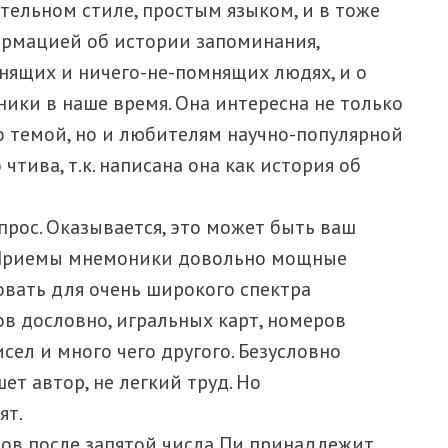
ательном стиле, простым языком, и в тоже
рмацией об истории запоминания,
нящих и ничего-не-помнящих людях, и о
ники в наше время. Она интересна не только
о темой, но и любителям научно-популярной
тива, т.к. написана она как история об
прос. Оказывается, это может быть ваш
 Приемы мнемоники довольно мощные
вать для очень широкого спектра
в дословно, игральных карт, номеров
сел и много чего другого. Безусловно
ет автор, не легкий труд. Но
ят.
ов после запятой числа Пи принадлежит