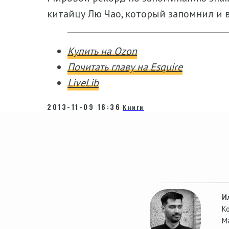
китайцу Лю Чао, который запомнил и в
Купить на Ozon
Почитать главу на Esquire
LiveLib
2013-11-09 16:36
Книги
И
К
М