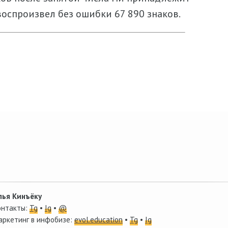
оспроизвел без ошибки 67 890 знаков.
лья Кинъёку
онтакты:
Tg
•
Ig
•
@
аркетинг в инфобизе:
evol.education
•
Tg
•
Ig